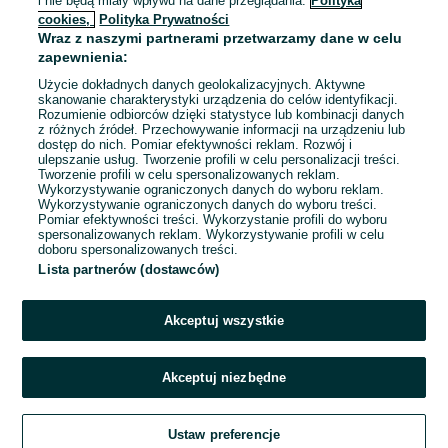
i nie będą miały wpływu na dane przeglądania.
Polityka
Ochronnym
cookies,
Polityka Prywatności
Tarnów
Wraz z naszymi partnerami przetwarzamy dane w celu
07 sierpnia 2026
zapewnienia:
Użycie dokładnych danych geolokalizacyjnych. Aktywne
skanowanie charakterystyki urządzenia do celów identyfikacji.
Rozumienie odbiorców dzięki statystyce lub kombinacji danych
1
2
3
4
5
z różnych źródeł. Przechowywanie informacji na urządzeniu lub
dostęp do nich. Pomiar efektywności reklam. Rozwój i
ulepszanie usług. Tworzenie profili w celu personalizacji treści.
Tworzenie profili w celu spersonalizowanych reklam.
Wykorzystywanie ograniczonych danych do wyboru reklam.
Wykorzystywanie ograniczonych danych do wyboru treści.
Pomiar efektywności treści. Wykorzystanie profili do wyboru
spersonalizowanych reklam. Wykorzystywanie profili w celu
doboru spersonalizowanych treści.
Lista partnerów (dostawców)
Akceptuj wszystkie
Akceptuj niezbędne
Zadzwoń / SMS
Ustaw preferencje