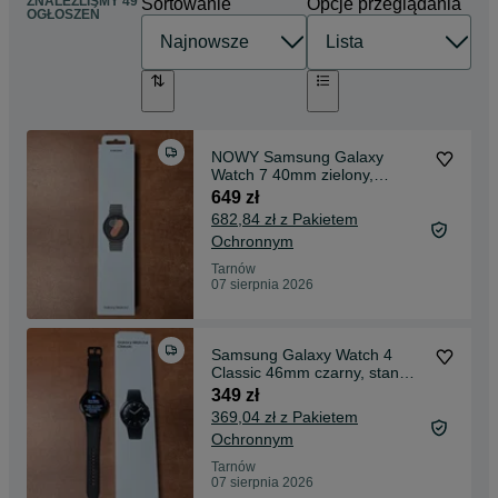
ZNALEŹLIŚMY 49
Sortowanie
Opcje przeglądania
OGŁOSZEŃ
NOWY Samsung Galaxy
Watch 7 40mm zielony,
gwarancja
649 zł
682,84 zł z Pakietem
Ochronnym
Tarnów
07 sierpnia 2026
Samsung Galaxy Watch 4
Classic 46mm czarny, stan
bdb
349 zł
369,04 zł z Pakietem
Ochronnym
Tarnów
07 sierpnia 2026