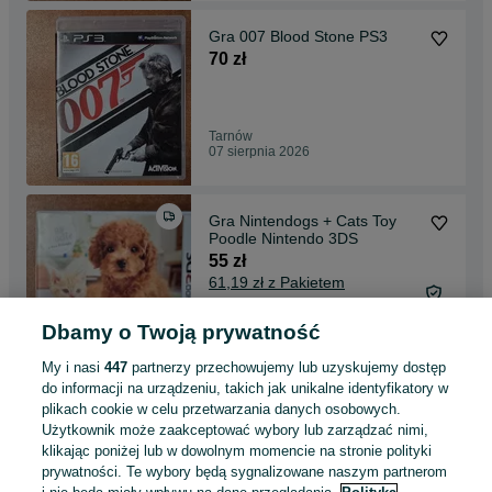
Gra 007 Blood Stone PS3
70 zł
Tarnów
07 sierpnia 2026
Gra Nintendogs + Cats Toy
Poodle Nintendo 3DS
55 zł
61,19 zł z Pakietem
Ochronnym
Dbamy o Twoją prywatność
Tarnów
07 sierpnia 2026
My i nasi
447
partnerzy przechowujemy lub uzyskujemy dostęp
do informacji na urządzeniu, takich jak unikalne identyfikatory w
plikach cookie w celu przetwarzania danych osobowych.
Tablet Apple iPad Air 10.9" Wi-
Użytkownik może zaakceptować wybory lub zarządzać nimi,
Fi 4 gen. 64GB, jak nowy
klikając poniżej lub w dowolnym momencie na stronie polityki
1 549 zł
prywatności. Te wybory będą sygnalizowane naszym partnerom
1 619 zł z Pakietem